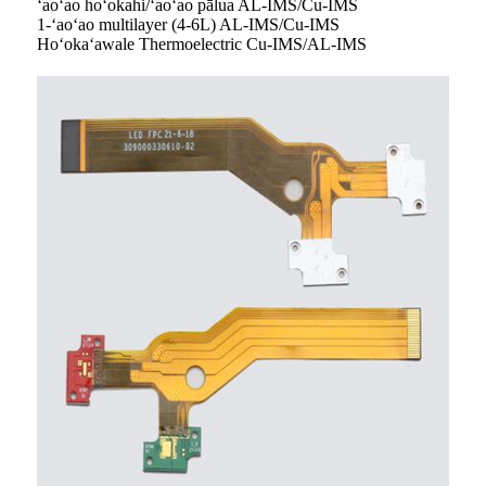
ʻaoʻao hoʻokahi/ʻaoʻao pālua AL-IMS/Cu-IMS
1-ʻaoʻao multilayer (4-6L) AL-IMS/Cu-IMS
Hoʻokaʻawale Thermoelectric Cu-IMS/AL-IMS