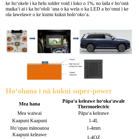
ke hoʻokele i ka helu solder void i loko o 1%, no laila e hoʻonā
maikaʻi ai i ka hoʻololi ʻana o ka wela o ka LED a hoʻonui i ke
ola lawelawe o ke kumu kukui holoʻokoʻa.
Hoʻohana i nā kukui super-power
Pāpaʻa keleawe hoʻokaʻawale
Mea hana
Thermoelectric
Mea waiwai
Pāpaʻa keleawe
Kaapuni Kaapuni
1-4L
Hoʻopau mānoanoa
1-4mm
Kaapuni keleawe
1-4OZ