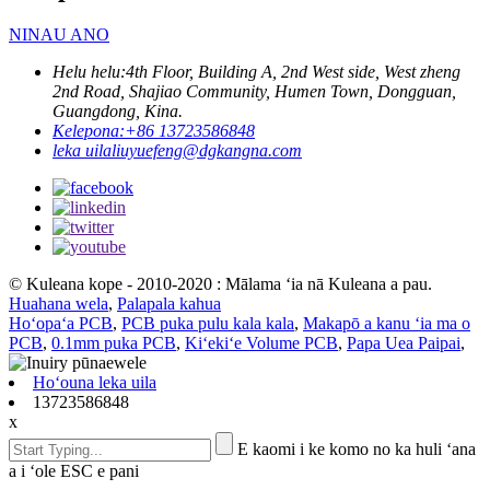
NINAU ANO
Helu helu:
4th Floor, Building A, 2nd West side, West zheng
2nd Road, Shajiao Community, Humen Town, Dongguan,
Guangdong, Kina.
Kelepona:
+86 13723586848
leka uila
liuyuefeng@dgkangna.com
© Kuleana kope - 2010-2020 : Mālama ʻia nā Kuleana a pau.
Huahana wela
,
Palapala kahua
Hoʻopaʻa PCB
,
PCB puka pulu kala kala
,
Makapō a kanu ʻia ma o
PCB
,
0.1mm puka PCB
,
Kiʻekiʻe Volume PCB
,
Papa Uea Paipai
,
Hoʻouna leka uila
13723586848
x
E kaomi i ke komo no ka huli ʻana
a i ʻole ESC e pani