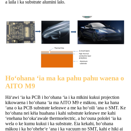
a laila i ka substrate alumini lalo.
Hoʻohana ʻia ma ka pahu pahu waena o
AITO M9
Hāʻawi ʻia ka PCB i hoʻohana ʻia i ka mīkini kukui projection
kikowaena i hoʻohana ʻia ma AITO M9 e mākou, me ka hana
ʻana o ka PCB substrate keleawe a me ka hoʻoili ʻana o SMT. Ke
hoʻohana nei kēia huahana i kahi substrate keleawe me kahi
ʻenehana hoʻokaʻawale thermoelectric, a hoʻouna pololei ʻia ka
wela o ke kumu kukui i ka substrate. Eia kekahi, hoʻohana
mākou i ka hoʻoheheʻe ʻana i ka vacuum no SMT, kahi e hiki ai