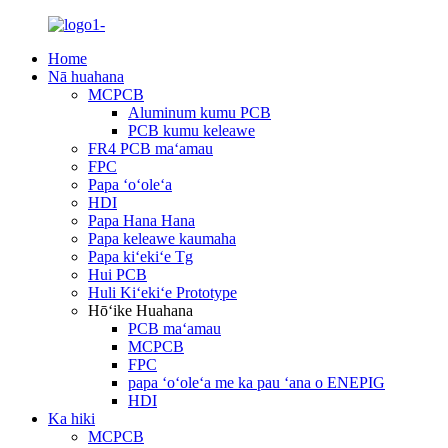
Home
Nā huahana
MCPCB
Aluminum kumu PCB
PCB kumu keleawe
FR4 PCB maʻamau
FPC
Papa ʻoʻoleʻa
HDI
Papa Hana Hana
Papa keleawe kaumaha
Papa kiʻekiʻe Tg
Hui PCB
Huli Kiʻekiʻe Prototype
Hōʻike Huahana
PCB maʻamau
MCPCB
FPC
papa ʻoʻoleʻa me ka pau ʻana o ENEPIG
HDI
Ka hiki
MCPCB