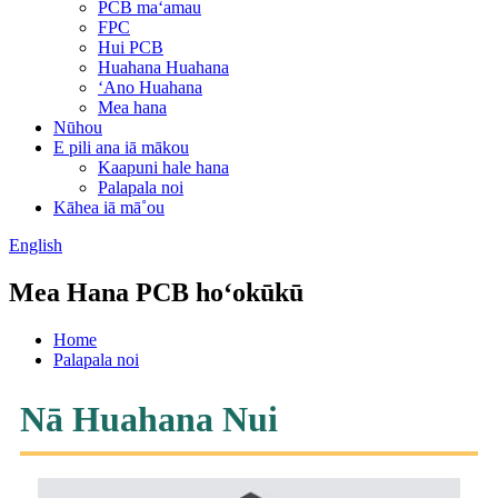
PCB maʻamau
FPC
Hui PCB
Huahana Huahana
ʻAno Huahana
Mea hana
Nūhou
E pili ana iā mākou
Kaapuni hale hana
Palapala noi
Kāhea iā mā˚ou
English
Mea Hana PCB hoʻokūkū
Home
Palapala noi
Nā Huahana Nui