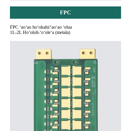
FPC
FPC ʻaoʻao hoʻokahi/ʻaoʻao ʻelua
1L-2L Hoʻololi-ʻoʻoleʻa (metala)