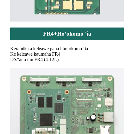
FR4+Hoʻokomo ʻia
Keramika a keleawe paha i hoʻokomo ʻia
Ke keleawe kaumaha FR4
DS/ʻano nui FR4 (4-12L)