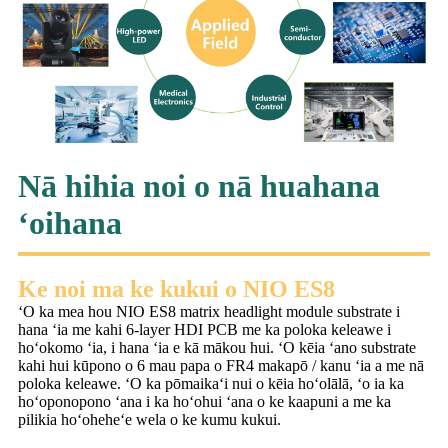
Nā hihia noi o nā huahana
ʻoihana
Ke noi ma ke kukui o NIO ES8
ʻO ka mea hou NIO ES8 matrix headlight module substrate i
hana ʻia me kahi 6-layer HDI PCB me ka poloka keleawe i
hoʻokomo ʻia, i hana ʻia e kā mākou hui. ʻO kēia ʻano substrate
kahi hui kūpono o 6 mau papa o FR4 makapō / kanu ʻia a me nā
poloka keleawe. ʻO ka pōmaikaʻi nui o kēia hoʻolālā, ʻo ia ka
hoʻoponopono ʻana i ka hoʻohui ʻana o ke kaapuni a me ka
pilikia hoʻoheheʻe wela o ke kumu kukui.