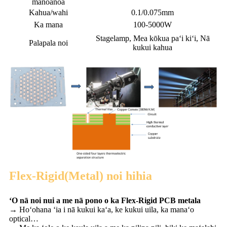
mānoanoa
Kahua/wahi
0.1/0.075mm
Ka mana
100-5000W
Stagelamp, Mea kōkua paʻi kiʻi, Nā
Palapala noi
kukui kahua
Flex-Rigid(Metal) noi hihia
ʻO nā noi nui a me nā pono o ka Flex-Rigid PCB metala
→ Hoʻohana ʻia i nā kukui kaʻa, ke kukui uila, ka manaʻo
optical…