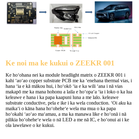
Ke noi ma ke kukui o ZEEKR 001
Ke hoʻohana nei ka module headlight matrix o ZEEKR 001 i
kahi ʻaoʻao copper substrate PCB me ka ʻenehana thermal vias, i
hana ʻia e kā mākou hui, i hoʻokō ʻia e ka wili ʻana i nā vias
makapō me ka mana hohonu a laila e hoʻopaʻa ʻia i loko o ka lua
keleawe e hana i ka papa kaapuni luna a me lalo. keleawe
substrate conductive, pela e ike i ka wela conduction. ʻOi aku ka
maikaʻi o kāna hana hoʻoheheʻe wela ma mua o ka papa
hoʻokahi ʻaoʻao maʻamau, a ma ka manawa like e hoʻonā i nā
pilikia hoʻoheheʻe wela o nā LED a me nā IC, e hoʻonui ai i ke
ola lawelawe o ke kukui.