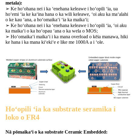
metala):
➢ Ke hoʻohana nei i ka ʻenehana keleawe i hoʻopili ʻia, ua
hoʻemi ʻia ke kaʻina hana o ka wili keleawe, ʻoi aku ka maʻalahi
o ke kau ʻana, a hoʻomaikaʻi ʻia ka maikaʻi;
➢ Ke hoʻohana nei i ka ʻenehana keleawe i hoʻopili ʻia, ʻoi aku
ka maikaʻi o ka hoʻopau ʻana o ka wela o MOS;
➢ Hoʻomaikaʻi maikaʻi i ka mana overload o kēia manawa, hiki
ke hana i ka mana kiʻekiʻe e like me 1000A a i ʻole.
Hoʻopili ʻia ka substrate seramika i
loko o FR4
Nā pōmaikaʻi o ka substrate Ceramic Embedded: