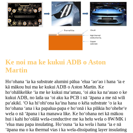
Ke noi ma ke kukui ADB o Aston
Martin
Hoʻohana ʻia ka substrate alumini pālua ʻelua ʻaoʻao i hana ʻia e
kā mākou hui ma ke kukui ADB o Aston Martin. Ke
hoʻohālikelike ʻia me ke kukui maʻamau, ʻoi aku ka naʻauao o ke
kukui ADB, no laila ua ʻoi aku ka PCB i nā ʻāpana a me nā wili
paʻakikī. ʻO ka hiʻohiʻona kaʻina hana o kēia substrate ʻo ia ka
hoʻohana ʻana i ka papalua-papa e hoʻonā i ka pilikia hoʻoheheʻe
wela o nā ʻāpana i ka manawa like. Ke hoʻohana nei kā mākou
hui i kahi hoʻolālā wela-conductive me ka helu wela o 8W/MK i
ʻelua mau papa insulating. Hoʻouna ʻia ka wela i hana ʻia e nā
ʻāpana ma o ka thermal vias i ka wela-dissipating layer insulating