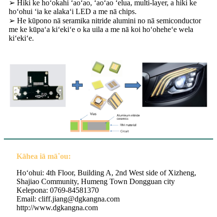
➢ Hiki ke hoʻokahi ʻaoʻao, ʻaoʻao ʻelua, multi-layer, a hiki ke
hoʻohui ʻia ke alakaʻi LED a me nā chips.
➢ He kūpono nā seramika nitride alumini no nā semiconductor
me ke kūpaʻa kiʻekiʻe o ka uila a me nā koi hoʻoheheʻe wela
kiʻekiʻe.
Kāhea iā mā˚ou:
Hoʻohui: 4th Floor, Building A, 2nd West side of Xizheng,
Shajiao Community, Humeng Town Dongguan city
Kelepona: 0769-84581370
Email: cliff.jiang@dgkangna.com
http://www.dgkangna.com