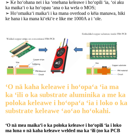
➢ Ke hoʻohana nei i ka ʻenehana keleawe i hoʻopili ʻia, ʻoi aku
ka maikaʻi o ka hoʻopau ʻana o ka wela o MOS;
➢ Hoʻomaikaʻi maikaʻi i ka mana overload o kēia manawa, hiki
ke hana i ka mana kiʻekiʻe e like me 1000A a i ʻole.
ʻO nā kaha keleawe i hoʻopaʻa ʻia ma
ka ʻili o ka substrate aluminika a me ka
poloka keleawe i hoʻopaʻa ʻia i loko o ka
substrate keleawe ʻaoʻao hoʻokahi.
ʻO nā mea maikaʻi o ka poloka keleawe i hoʻopili ʻia i loko
ma luna o nā kaha keleawe welded ma ka ʻili (no ka PCB