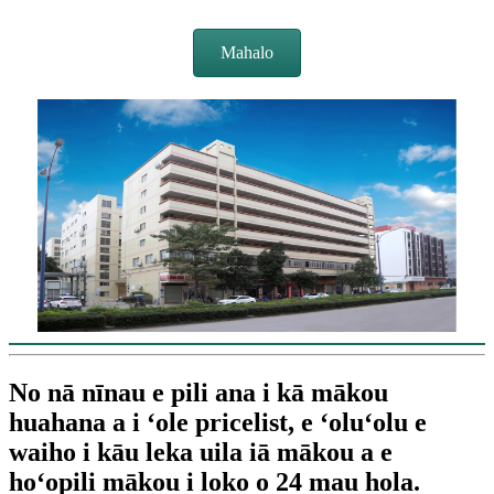
Mahalo
No nā nīnau e pili ana i kā mākou
huahana a i ʻole pricelist, e ʻoluʻolu e
waiho i kāu leka uila iā mākou a e
hoʻopili mākou i loko o 24 mau hola.