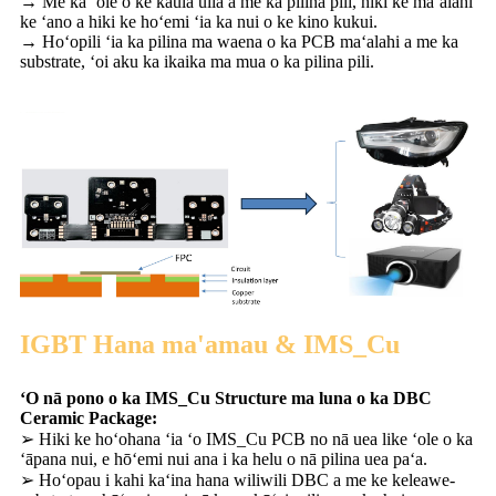
→ Me ka ʻole o ke kaula uila a me ka pilina pili, hiki ke maʻalahi
ke ʻano a hiki ke hoʻemi ʻia ka nui o ke kino kukui.
→ Hoʻopili ʻia ka pilina ma waena o ka PCB maʻalahi a me ka
substrate, ʻoi aku ka ikaika ma mua o ka pilina pili.
IGBT Hana ma'amau & IMS_Cu
ʻO nā pono o ka IMS_Cu Structure ma luna o ka DBC
Ceramic Package:
➢ Hiki ke hoʻohana ʻia ʻo IMS_Cu PCB no nā uea like ʻole o ka
ʻāpana nui, e hōʻemi nui ana i ka helu o nā pilina uea paʻa.
➢ Hoʻopau i kahi kaʻina hana wiliwili DBC a me ke keleawe-