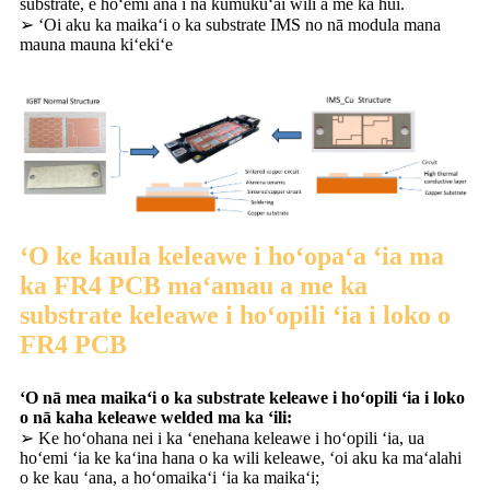
substrate, e hōʻemi ana i nā kumukūʻai wili a me ka hui.
➢ ʻOi aku ka maikaʻi o ka substrate IMS no nā modula mana
mauna mauna kiʻekiʻe
ʻO ke kaula keleawe i hoʻopaʻa ʻia ma
ka FR4 PCB maʻamau a me ka
substrate keleawe i hoʻopili ʻia i loko o
FR4 PCB
ʻO nā mea maikaʻi o ka substrate keleawe i hoʻopili ʻia i loko
o nā kaha keleawe welded ma ka ʻili:
➢ Ke hoʻohana nei i ka ʻenehana keleawe i hoʻopili ʻia, ua
hoʻemi ʻia ke kaʻina hana o ka wili keleawe, ʻoi aku ka maʻalahi
o ke kau ʻana, a hoʻomaikaʻi ʻia ka maikaʻi;